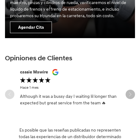
maestro, pinzas y cilindros de rueda, verificaremos el nivel de
líquido de frenos y el freno de estacionamiento, e incluso
probaremos su Hyundai en la carretera, todo sin costo.
Agendar Cita
Opiniones de Clientes
Slide 1 of 12
cassie Mawire
Brandi Ke
Hace 1 mes
Hace 1 mes
Although it was a bussy day I waiting lil longer than
Drew was 
expected but great service from the team 🔥
Es posible que las reseñas publicadas no representen
todas las experiencias de un distribuidor determinado