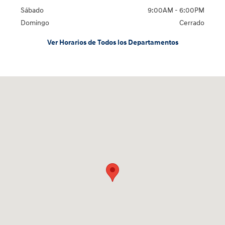
Sábado
9:00AM - 6:00PM
Domingo
Cerrado
Ver Horarios de Todos los Departamentos
Visitanos en: 1635 Bell Road Nashville, TN 37211