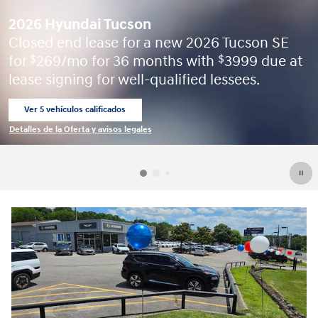
2026 Hyundai Tucson
Closed end lease for a new 2026 Tucson SE
for
269/mo for 36 months with
3999 due at
$
$
lease signing for well-qualified lessees.
Ver 5 vehículos calificados
abrir en la misma pestaña
Detalles de la Oferta y avisos legales
Open Incentive Modal