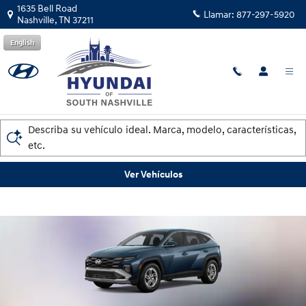
Hyundai of South Nashville
Saltar al contenido principal
1635 Bell Road
Llamar:
877-297-5920
Nashville
,
TN
37211
English
Encuentre Su Vehículo
Describa su vehículo ideal. Marca, modelo, características,
etc.
Ver Vehículos