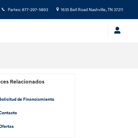
Partes
:
877-297-5893
1635 Bell Road
Nashville
,
TN
37211
aces Relacionados
Solicitud de Financiamiento
Contacto
Ofertas