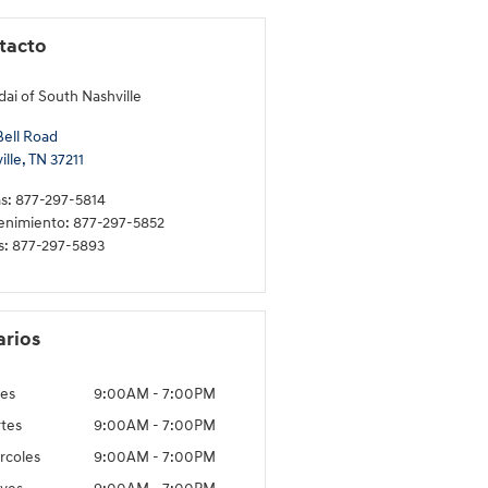
tacto
ai of South Nashville
Bell Road
ille
,
TN
37211
s
:
877-297-5814
enimiento
:
877-297-5852
s
:
877-297-5893
arios
es
9:00AM - 7:00PM
tes
9:00AM - 7:00PM
rcoles
9:00AM - 7:00PM