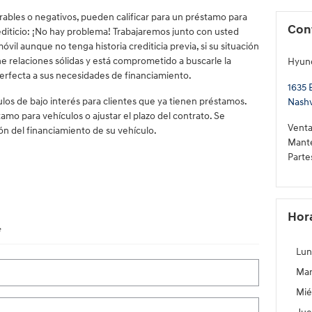
orables o negativos, pueden calificar para un préstamo para
Con
rediticio: ¡No hay problema! Trabajaremos junto con usted
il aunque no tenga historia crediticia previa, si su situación
e relaciones sólidas y está comprometido a buscarle la
Hyund
rfecta a sus necesidades de financiamiento.
1635 
los de bajo interés para clientes que ya tienen préstamos.
Nashv
mo para vehículos o ajustar el plazo del contrato. Se
Venta
ón del financiamiento de su vehículo.
Mant
Parte
Hor
*
Lun
Mar
Mié