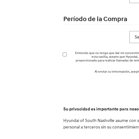
Período de la Compra
Entiendo que no tengo que dar mi consentimi
esta casilla, acepto que Hyundai
proporcionado para realizar llamadas de te
Al enviar su información, acep
Su privacidad es importante para noso
Hyundai of South Nashville asume con se
personal a terceros sin su consentimien