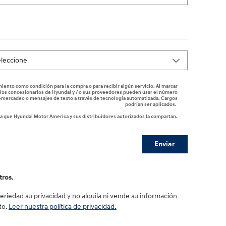
ento como condición para la compra o para recibir algún servicio. Al marcar
, los concesionarios de Hyundai y / o sus proveedores pueden usar el número
lemercadeo o mensajes de texto a través de tecnología automatizada. Cargos
podrían ser aplicados.
ta que Hyundai Motor America y sus distribuidores autorizados la compartan.
Enviar
tros.
riedad su privacidad y no alquila ni vende su información
to.
Leer nuestra política de privacidad.