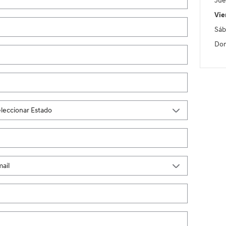
Jue
Vie
Sáb
Do