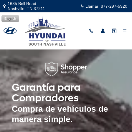
Garantía para Compradores
Saltar al contenido principal
1635 Bell Road
Llamar:
877-297-5920
Nashville
,
TN
37211
English
Garantía para
Compradores
Compra de vehículos de
manera simple.