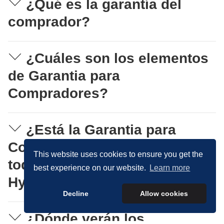
¿Qué es la garantía del
comprador?
¿Cuáles son los elementos
de Garantia para
Compradores?
¿Está la Garantia para
Compradores disponible en
This website uses cookies to ensure you get the
todos los concesionarios
best experience on our website.
Learn more
Hyundai?
Decline
Allow cookies
¿Dónde verán los